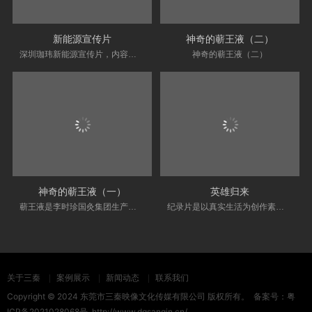
新能源宣传片
神奇的蕲王液（二）
深圳珈玮新能源宣传片，内容从梦想启程。这···
神奇的蕲王液（二）
神奇的蕲王液（一）
英雄归来
蕲王液是李时珍国灸集团生产的一款能缓解···
纪录片是以真实生活为创作素材，以真人真···
关于三秦
案例展示
新闻动态
联系我们
Copyright © 2024 东莞市三秦映像文化传媒有限公司 版权所有。 备案号：
粤
ICP备2021028068号
http://www.dgsanqin.cn/