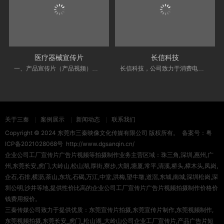
医疗器械宣传片
长信科技
一、产品宣传片（产品视频）是什么？简单来···
长信科技，公司致力于消费电子液晶显示模···
关于三秦
案例展示
新闻动态
联系我们
Copyright © 2024 东莞市三秦映像文化传媒有限公司 版权所有。 备案号：
粤
ICP备2021028068号
http://www.dgsanqin.cn/
企业公司工厂宣传片广告片视频等拍摄制作业务主营区域：珠三角,深圳,惠州,广
州,东莞长安,虎门,大岭山,松山湖,厚街,寮步,大朗,塘厦,常平,清溪,桥头,樟木头,凤岗,
企石,石排,横沥,茶山,东坑,石碣,万江,中堂,洪梅,望牛墩,道滘,东城,南城,深圳松岗,深
圳公明,沙井等地,提供性价比高的企业公司工厂宣传片广告片视频拍摄制作价格价
钱费用报价。
三秦传媒公司致力于提供优质：
东莞宣传片拍摄
,
东莞宣传片制作
,
东莞视频制作
,
东莞视频拍摄
,东莞长安_虎门_松山湖_大岭山公司企业工厂宣传片,产品广告片短